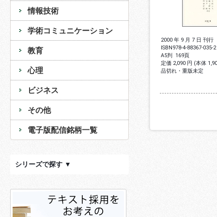
情報技術
学術コミュニケーション
2000 年 9 月 7 日 刊行
ISBN
978-4-88367-035-2
教育
A5判
169頁
定価 2,090 円 (本体 1,
心理
品切れ・重版未定
ビジネス
その他
電子版配信銘柄一覧
シリーズで探す ▼