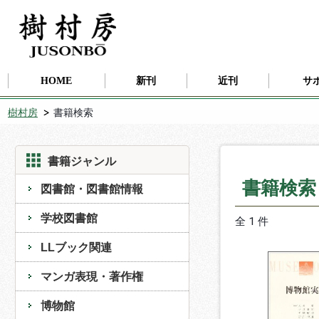
HOME
新刊
近刊
サ
樹村房
書籍検索
書籍ジャンル
書籍検
図書館・図書館情報
学校図書館
全 1 件
LLブック関連
マンガ表現・著作権
博物館