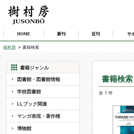
HOME
新刊
近刊
サ
樹村房
書籍検索
書籍ジャンル
書籍検
図書館・図書館情報
学校図書館
全 1 件
LLブック関連
マンガ表現・著作権
博物館