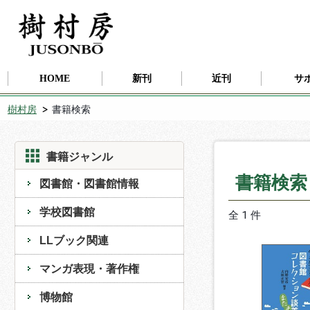
HOME
新刊
近刊
サ
樹村房
書籍検索
書籍ジャンル
書籍検
図書館・図書館情報
学校図書館
全 1 件
LLブック関連
マンガ表現・著作権
博物館