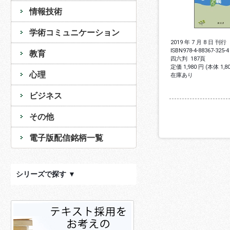
情報技術
学術コミュニケーション
2019 年 7 月 8 日 刊行
ISBN
978-4-88367-325-4
教育
四六判
187頁
定価 1,980 円 (本体 1,
心理
在庫あり
ビジネス
その他
電子版配信銘柄一覧
シリーズで探す ▼