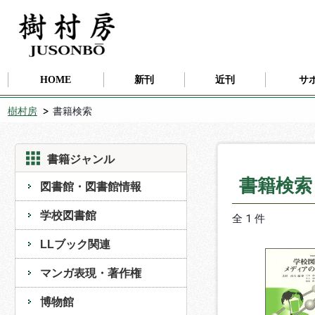
HOME
新刊
近刊
サ
樹村房
書籍検索
書籍ジャンル
書籍検
図書館・図書館情報
学校図書館
全 1 件
LLブック関連
マンガ表現・著作権
博物館