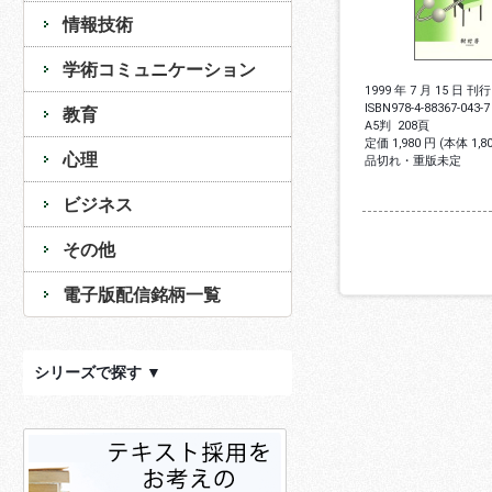
情報技術
学術コミュニケーション
1999 年 7 月 15 日 刊行
ISBN
978-4-88367-043-7
教育
A5判
208頁
定価 1,980 円 (本体 1,
心理
品切れ・重版未定
ビジネス
その他
電子版配信銘柄一覧
シリーズで探す ▼