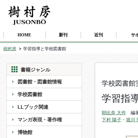
HOME
新刊
近刊
サ
樹村房
学習指導と学校図書館
書籍ジャンル
図書館・図書館情報
学校図書館
学校図書館
学習指
LLブック関連
朝比奈 大作
編
マンガ表現・著作権
下村 陽子
・
堀川 
博物館