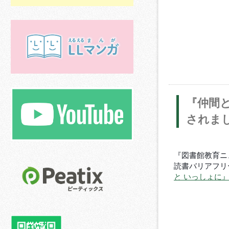
『仲間
されま
『図書館教育ニ
読書バリアフリ
と いっしょに