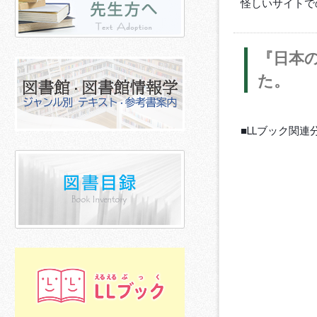
怪しいサイトで
『日本
た。
■LLブック関