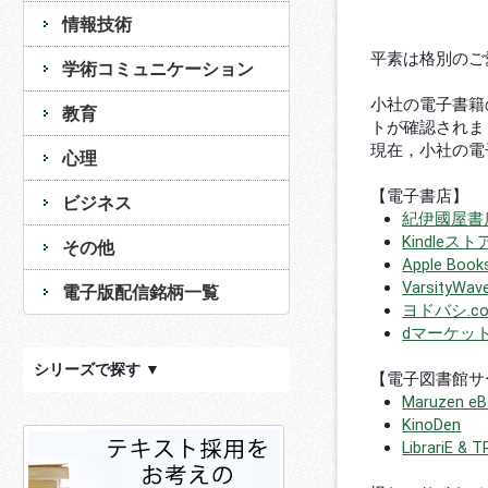
情報技術
平素は格別のご
学術コミュニケーション
小社の電子書籍
教育
トが確認されま
現在，小社の電
心理
【電子書店】
ビジネス
紀伊國屋書店K
Kindleスト
その他
Apple Book
VarsityWav
電子版配信銘柄一覧
ヨドバシ.c
dマーケット
シリーズで探す ▼
【電子図書館サ
Maruzen eBo
KinoDen
LibrariE & 