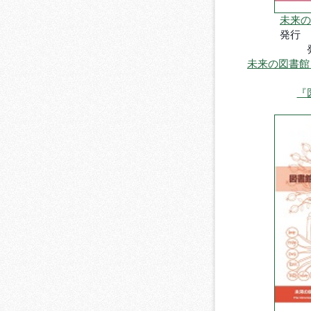
未来の
発行
未来の図書館
『