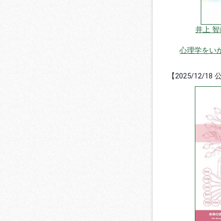
井上 智
心理学をい
【2025/12/18