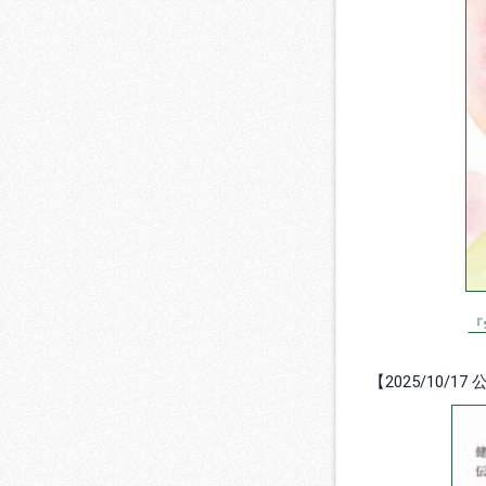
『
【2025/10/17