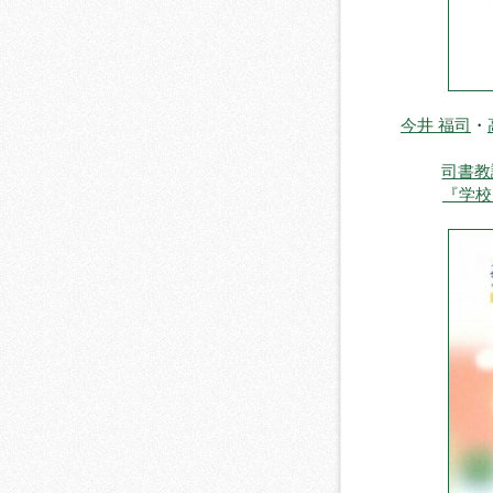
今井 福司
・
司書教
『学校