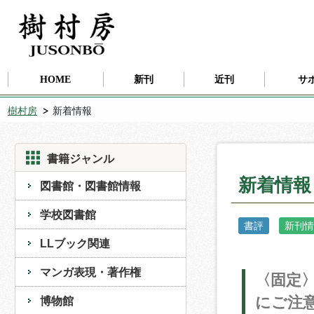
HOME
新刊
近刊
サ
樹村房
新着情報
書籍ジャンル
新着情報
図書館・図書館情報
学校図書館
書評
新刊情
LLブック関連
マンガ表現・著作権
〈固定
にご注
博物館