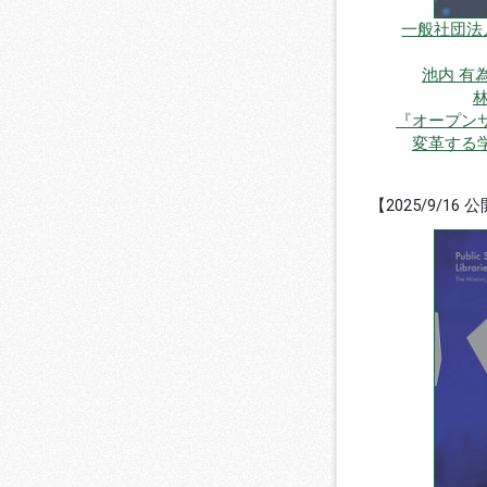
一般社団法
池内 有
林
『オープン
変革する
【2025/9/16