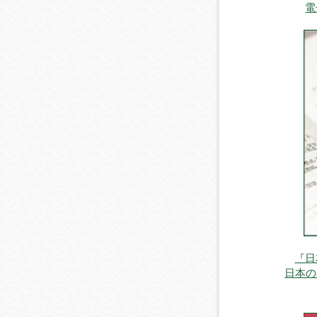
電
『日
日本の