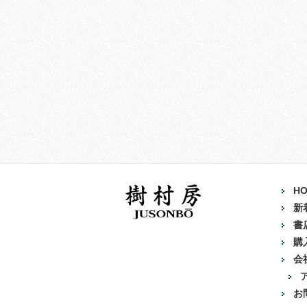
H
新
書
購
会
お