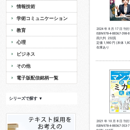
情報技術
学術コミュニケーション
2024 年 8 月 17 日 刊行
教育
ISBN
978-4-88367-398-8
四六判
232頁
心理
定価 1,980 円 (本体 1,
在庫あり
ビジネス
その他
電子版配信銘柄一覧
シリーズで探す ▼
2021 年 10 月 8 日 刊行
ISBN
978-4-88367-353-7