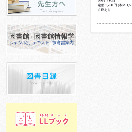
B5判
110頁
定価 1,760 円 (本体 1,
在庫あり