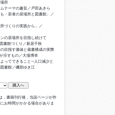
居場所
ムテーマの趣旨／戸田あきら
も・若者の居場所と図書館」／
兵
所づくりの実践から」／
之
ワンの居場所を目指し続けて
図書館づくり／新居千秋
館の目指す価値と蔵書構成の実際
が示すもの／大場博幸
によってできること―人口減少と
子図書館／磯部ゆき江
は，書籍刊行後，当該ページが作
でにお時間がかかる場合がありま