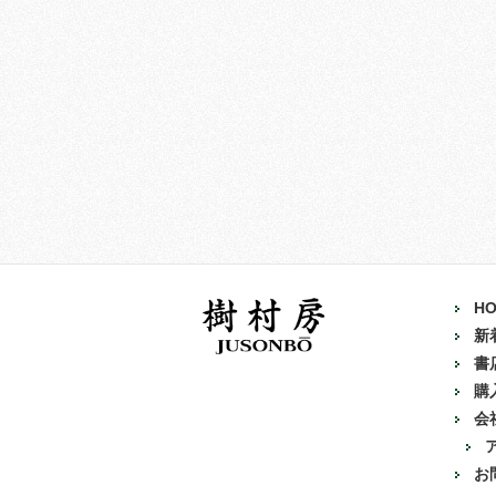
H
新
書
購
会
お