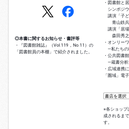
・図書館と
シンポジウ
講演「子ど
青山鉄
講演「居場
森田秀
◎本書に関するお知らせ・書評等
・オンリー
・『図書館雑誌』（Vol.119，No.11）の
―私たちの
「図書館員の本棚」で紹介されました。
・公共図書
―蔵書分析
・広域連携
「圏域」電
※各ショップ
成されるま
す。