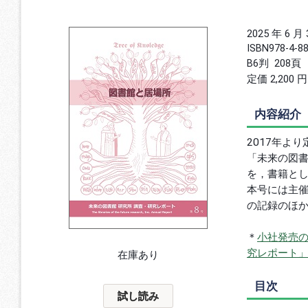
2025 年 6 月
ISBN
978-4-8
B6判
208頁
定価 2,200 
内容紹介
2017年よ
「未来の図書
を，書籍と
本号には主
の記録のほ
＊
小社発売の
究レポート
在庫あり
目次
試し読み