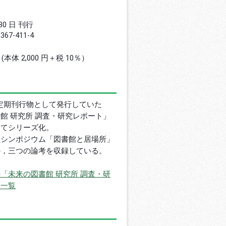
 30 日 刊行
8367-411-4
円 (本体 2,000 円＋税 10％）
り定期刊行物として発行していた
館 研究所 調査・研究レポート」
してシリーズ化。
催シンポジウム「図書館と居場所」
か，三つの論考を収録している。
「未来の図書館 研究所 調査・研
」一覧