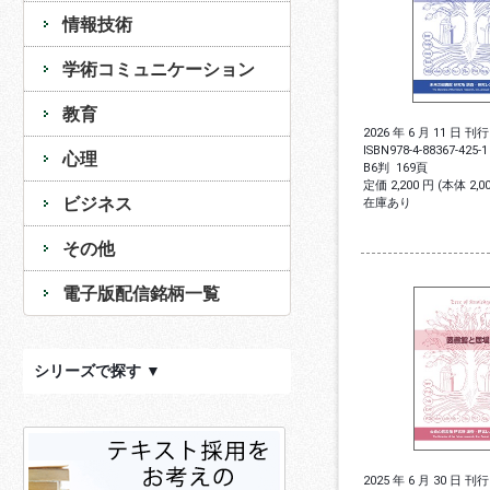
情報技術
学術コミュニケーション
教育
2026 年 6 月 11 日 刊行
ISBN
978-4-88367-425-1
心理
B6判
169頁
定価 2,200 円 (本体 2,
ビジネス
在庫あり
その他
電子版配信銘柄一覧
シリーズで探す ▼
2025 年 6 月 30 日 刊行