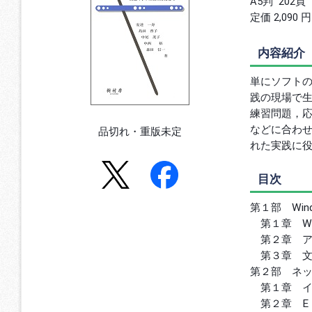
A5判
202頁
定価 2,090 
内容紹介
単にソフト
践の現場で
練習問題，
などに合わ
品切れ・重版未定
れた実践に
目次
第１部 Win
第１章 Win
第２章 ア
第３章 文
第２部 ネ
第１章 イ
第２章 E 