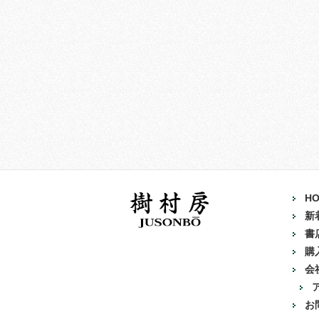
H
新
書
購
会
お