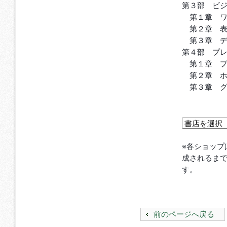
第３部 ビ
第１章 ワ
第２章 表
第３章 デ
第４部 プ
第１章 プ
第２章 ホ
第３章 グ
※各ショップ
成されるま
す。
前のページへ戻る