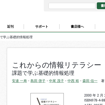
近刊
サポート
書店様へ
題で学ぶ基礎的情報処理
これからの情報リテラシー
課題で学ぶ基礎的情報処理
安達 一寿
・
島田 啓子
・
中尾 茂子
・
中西 裕
・
森田 信一
著
2000 年 2 月
ISBN
978-4-8