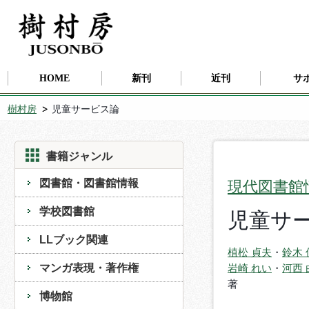
HOME
新刊
近刊
サ
樹村房
児童サービス論
書籍ジャンル
図書館・図書館情報
現代図書館
学校図書館
児童サ
LLブック関連
植松 貞夫
・
鈴木 
マンガ表現・著作権
岩崎 れい
・
河西
博物館