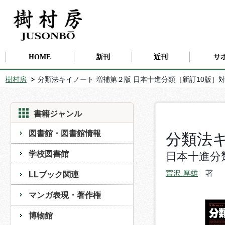
HOME
新刊
近刊
サ
樹村房
分類法キイノート 増補第２版 日本十進分類［新訂10版］
書籍ジャンル
図書館・図書館情報
分類法
学校図書館
日本十進分
宮沢 厚雄
著
LLブック関連
マンガ表現・著作権
博物館