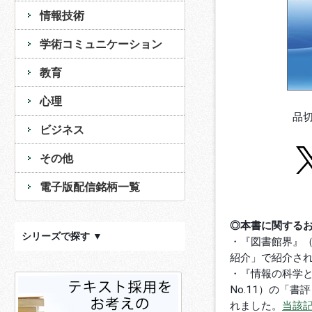
情報技術
学術コミュニケーション
教育
心理
品
ビジネス
その他
電子版配信銘柄一覧
◎本書に関する
シリーズで探す ▼
・『図書館界』（vo
紹介」で紹介さ
・『情報の科学と技
No.11）の「
れました。
当該