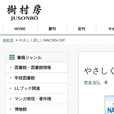
HOME
新刊
近刊
サ
樹村房
やさしく詳しいNACSIS-CAT
書籍ジャンル
図書館・図書館情報
やさしく詳
学校図書館
蟹瀬 智弘
著
LLブック関連
マンガ表現・著作権
博物館