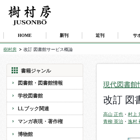
HOME
新刊
近刊
サ
樹村房
改訂 図書館サービス概論
書籍ジャンル
図書館・図書館情報
現代図書館
学校図書館
改訂 図
LLブック関連
高山 正也
・
村上
マンガ表現・著作権
青柳 英治
・
逸村 
博物館