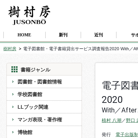
HOME
新刊
近刊
サ
樹村房
電子図書館・電子書籍貸出サービス調査報告2020 With／Af
書籍ジャンル
図書館・図書館情報
電子図
学校図書館
2020
LLブック関連
With／Af
マンガ表現・著作権
植村 八潮
／
野口 
博物館
発行
電子出版