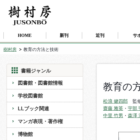
HOME
新刊
近刊
サ
樹村房
教育の方法と技術
書籍ジャンル
図書館・図書館情報
教育の
学校図書館
松浪 健四郎
監
LLブック関連
齋藤 雅英
・
宇部 
中里 竹男
・
森澤 
マンガ表現・著作権
博物館