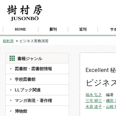
HOME
新刊
近刊
サ
樹村房
ビジネス実務演習
書籍ジャンル
図書館・図書館情報
Excell
学校図書館
ビジネ
LLブック関連
福永 弘之
編著
マンガ表現・著作権
三宅 耕三
・
磯田 
水原 道子
・
山根 
博物館