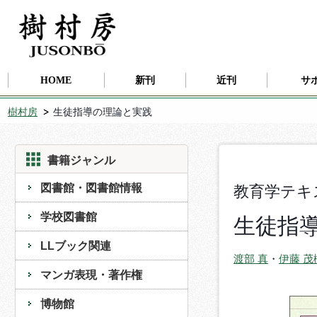
HOME
新刊
近刊
サ
樹村房
生徒指導の理論と実践
書籍ジャンル
図書館・図書館情報
教育学テキ
学校図書館
生徒指
LLブック関連
渡部 真
・
伊藤 茂
マンガ表現・著作権
博物館