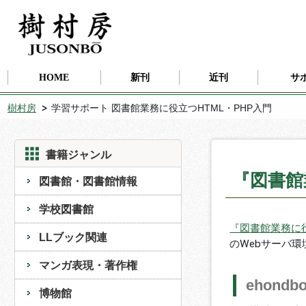
HOME
新刊
近刊
サ
樹村房
学習サポート 図書館業務に役立つHTML・PHP入門
書籍ジャンル
『図書館
図書館・図書館情報
学校図書館
『図書館業務に役
LLブック関連
のWebサーバ環
マンガ表現・著作権
ehond
博物館