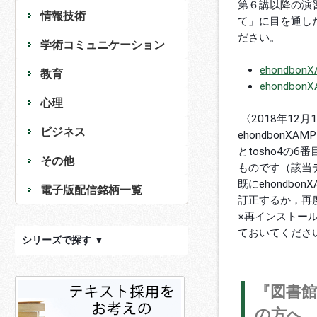
第６講以降の演習
情報技術
て」に目を通した
ださい。
学術コミュニケーション
ehondbo
教育
ehondbonX
心理
〈2018年12月
ビジネス
ehondbonX
とtosho4の
その他
ものです（該当
既にehondbo
電子版配信銘柄一覧
訂正するか，再度
※再インストール
ておいてくださ
シリーズで探す ▼
『図書館
の方へ