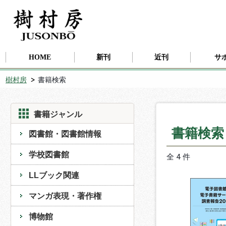
HOME
新刊
近刊
サ
樹村房
書籍検索
書籍ジャンル
書籍検
図書館・図書館情報
学校図書館
全 4 件
LLブック関連
マンガ表現・著作権
博物館