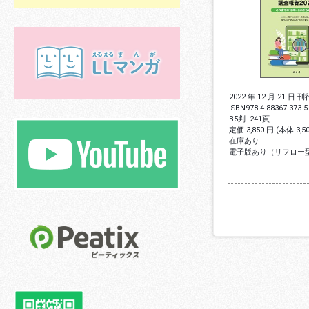
2022 年 12 月 21 日 刊
ISBN
978-4-88367-373-5
B5判
241頁
定価 3,850 円 (本体 3,
在庫あり
電子版あり（リフロー