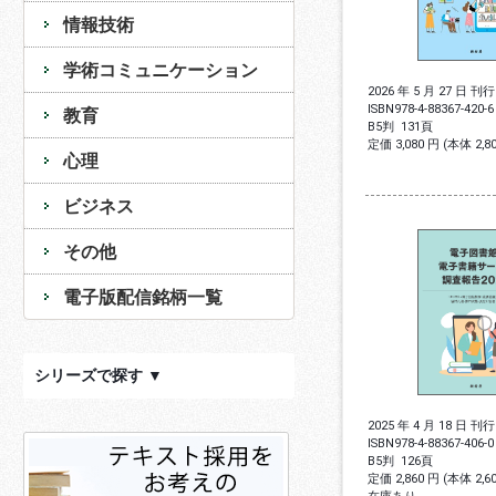
情報技術
学術コミュニケーション
2026 年 5 月 27 日 刊行
ISBN
978-4-88367-420-6
教育
B5判
131頁
定価 3,080 円 (本体 2,
心理
ビジネス
その他
電子版配信銘柄一覧
シリーズで探す ▼
2025 年 4 月 18 日 刊行
ISBN
978-4-88367-406-0
B5判
126頁
定価 2,860 円 (本体 2,