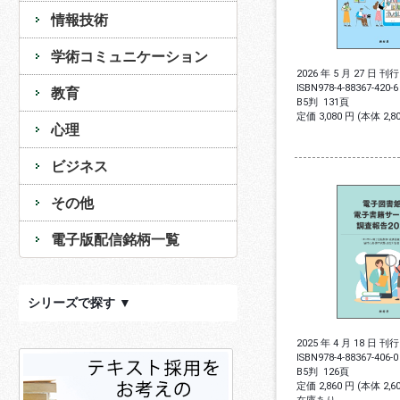
情報技術
学術コミュニケーション
2026 年 5 月 27 日 刊行
ISBN
978-4-88367-420-6
教育
B5判
131頁
定価 3,080 円 (本体 2,
心理
ビジネス
その他
電子版配信銘柄一覧
シリーズで探す ▼
2025 年 4 月 18 日 刊行
ISBN
978-4-88367-406-0
B5判
126頁
定価 2,860 円 (本体 2,