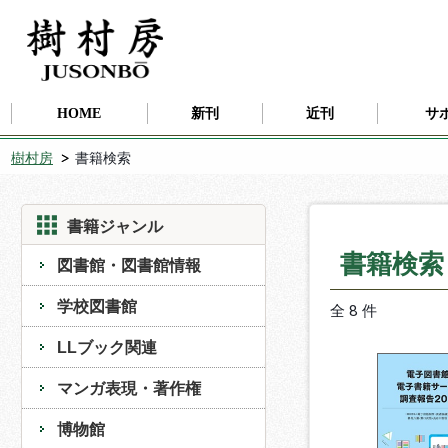
HOME
新刊
近刊
サ
樹村房
書籍検索
書籍ジャンル
書籍検
図書館・図書館情報
学校図書館
全 8 件
LLブック関連
マンガ表現・著作権
博物館