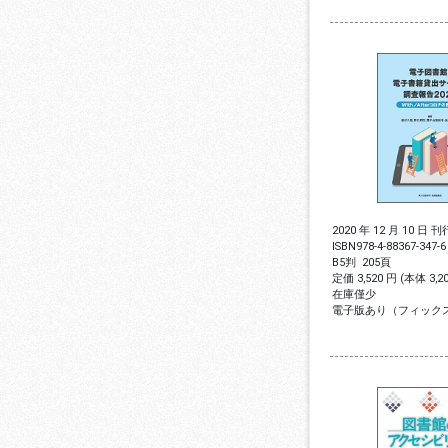
2020 年 12 月 10 日 刊
ISBN
978-4-88367-347-6
B5判
205頁
定価 3,520 円 (本体 3,
在庫僅少
電子版あり（フィック